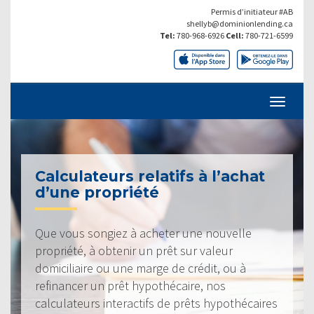
Permis d’initiateur #AB
shellyb@dominionlending.ca
Tel:
780-968-6926
Cell:
780-721-6599
Calculateurs relatifs à l’achat
d’une propriété
Que vous songiez à acheter une nouvelle
propriété, à obtenir un prêt sur valeur
domiciliaire ou une marge de crédit, ou à
refinancer un prêt hypothécaire, nos
calculateurs interactifs de prêts hypothécaires