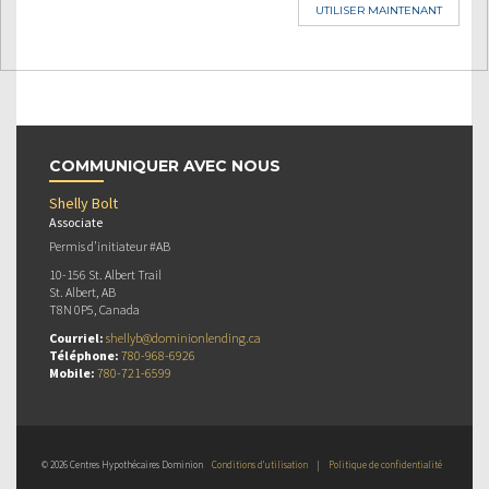
UTILISER MAINTENANT
COMMUNIQUER AVEC NOUS
Shelly Bolt
Associate
Permis d’initiateur #AB
10-156 St. Albert Trail
St. Albert, AB
T8N 0P5, Canada
Courriel:
shellyb@dominionlending.ca
Téléphone:
780-968-6926
Mobile:
780-721-6599
© 2026 Centres Hypothécaires Dominion
Conditions d’utilisation
|
Politique de confidentialité