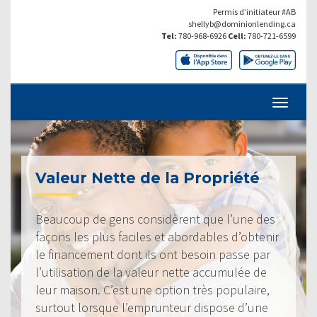
Permis d’initiateur #AB
shellyb@dominionlending.ca
Tel:
780-968-6926
Cell:
780-721-6599
Valeur Nette de la Propriété
Beaucoup de gens considèrent que l’une des
façons les plus faciles et abordables d’obtenir
le financement dont ils ont besoin passe par
l’utilisation de la valeur nette accumulée de
leur maison. C’est une option très populaire,
surtout lorsque l’emprunteur dispose d’une