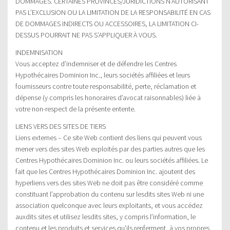
DOMMAGES. CERTAINES PROVINCES/JURIDICTIONS N’AUTORISANT
PAS L’EXCLUSION OU LA LIMITATION DE LA RESPONSABILITÉ EN CAS
DE DOMMAGES INDIRECTS OU ACCESSOIRES, LA LIMITATION CI-
DESSUS POURRAIT NE PAS S’APPLIQUER À VOUS.
INDEMNISATION
Vous acceptez d’indemniser et de défendre les Centres
Hypothécaires Dominion Inc., leurs sociétés affiliées et leurs
fournisseurs contre toute responsabilité, perte, réclamation et
dépense (y compris les honoraires d’avocat raisonnables) liée à
votre non-respect de la présente entente.
LIENS VERS DES SITES DE TIERS
Liens externes – Ce site Web contient des liens qui peuvent vous
mener vers des sites Web exploités par des parties autres que les
Centres Hypothécaires Dominion Inc. ou leurs sociétés affiliées. Le
fait que les Centres Hypothécaires Dominion Inc. ajoutent des
hyperliens vers des sites Web ne doit pas être considéré comme
constituant l’approbation du contenu sur lesdits sites Web ni une
association quelconque avec leurs exploitants, et vous accédez
auxdits sites et utilisez lesdits sites, y compris l’information, le
contenu et les produits et services qu’ils renferment, à vos propres